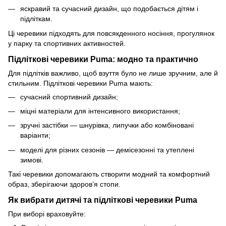
яскравий та сучасний дизайн, що подобається дітям і
підліткам.
Ці черевики підходять для повсякденного носіння, прогулянок
у парку та спортивних активностей.
Підліткові черевики Puma: модно та практично
Для підлітків важливо, щоб взуття було не лише зручним, але й
стильним. Підліткові черевики Puma мають:
сучасний спортивний дизайн;
міцні матеріали для інтенсивного використання;
зручні застібки — шнурівка, липучки або комбіновані
варіанти;
моделі для різних сезонів — демісезонні та утеплені
зимові.
Такі черевики допомагають створити модний та комфортний
образ, зберігаючи здоров’я стопи.
Як вибрати дитячі та підліткові черевики Puma
При виборі враховуйте: