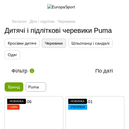
Каталог
Діти і підлітки
Черевики
Дитячі і підліткові черевики Puma
Кросівки дитячі
Черевики
Шльопанці і сандалі
Одяг
Фільтр
По даті
1
Бренд
Puma
НОВИНКА
НОВИНКА
−19%
УТЕПЛЕНІ