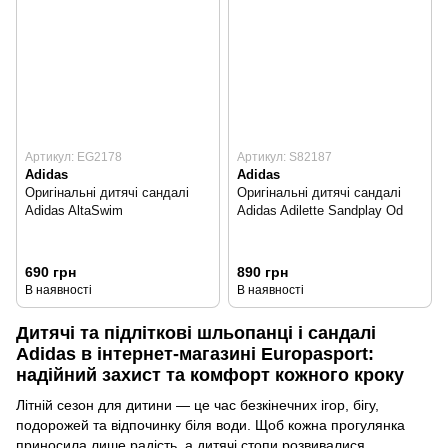
Артикул: EG2178
Артикул: S82187
Adidas
Adidas
Оригінальні дитячі сандалі
Оригінальні дитячі сандалі
Adidas AltaSwim
Adidas Adilette Sandplay Od
690 грн
890 грн
В наявності
В наявності
Дитячі та підліткові шльопанці і сандалі
Adidas в інтернет-магазині Europasport:
надійний захист та комфорт кожного кроку
Літній сезон для дитини — це час безкінечних ігор, бігу,
подорожей та відпочинку біля води. Щоб кожна прогулянка
приносила лише радість, а дитячі стопи розвивалися