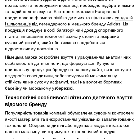
правильно та перебували в безпеці, необхідно підібрати якісне
та надійне літнє взуття. В інтернет-магазині Europasport
представлена фірмова лінійка дитячих та підліткових
сандалій
і шльопанців
від легендарного німецького бренду Adidas. Ця
продукція поєднує в собі багаторічний досвід спортивного
гіганта, інноваційні технології захисту стопи та яскравий
сучасний дизайн, який обов'язково сподобається
підростаючому поколінню.
Німецька марка розробляє взуття з урахуванням анатомічних
особливостей дитячої ноги, що формується. Купуючи
оригінальну продукцію бренду на нашому сайті, ви інвестуєте
в здоров'я своєї дитини, забезпечуючи їй максимальну
стійкість як на сухому асфальті, так і на вологих бортиках
басейну чи морському узбережжі.
Технологічні особливості літнього дитячого взуття
відомого бренду
Популярність товарів компанії обумовлена суворим контролем
якості матеріалів та використанням унікальних запатентованих
технологій. Обираючи дитячі або підліткові моделі в каталозі
нашого магазину, ви отримуєте технологічний продукт.