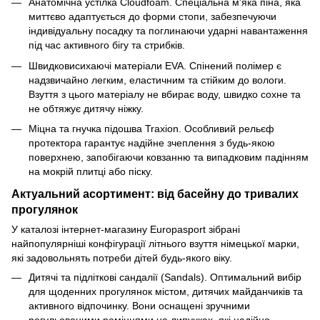
Анатомічна устілка Cloudfoam. Спеціальна м'яка піна, яка
миттєво адаптується до форми стопи, забезпечуючи
індивідуальну посадку та поглинаючи ударні навантаження
під час активного бігу та стрибків.
Швидковисихаючі матеріали EVA. Спінений полімер є
надзвичайно легким, еластичним та стійким до вологи.
Взуття з цього матеріалу не вбирає воду, швидко сохне та
не обтяжує дитячу ніжку.
Міцна та гнучка підошва Traxion. Особливий рельєф
протектора гарантує надійне зчеплення з будь-якою
поверхнею, запобігаючи ковзанню та випадковим падінням
на мокрій плитці або піску.
Актуальний асортимент: від басейну до тривалих
прогулянок
У каталозі інтернет-магазину Europasport зібрані
найпопулярніші конфігурації літнього взуття німецької марки,
які задовольнять потреби дітей будь-якого віку.
Дитячі та підліткові сандалії (Sandals). Оптимальний вибір
для щоденних прогулянок містом, дитячих майданчиків та
активного відпочинку. Вони оснащені зручними