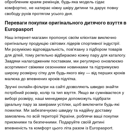
обробленим краям ремінців, будь-яка модель сідає
комфортно, не натирає ніжну шкіру дитини та дарує повну
свободу рухів протягом усього дня.
Переваги покупки оригінального дитячого взуття в
Europasport
Наш інтернет-магазин пропонує своїм клієнтам виключно
оригінальну продукцію світових лідерів спортивної індустрії.
Ми розуміємо відповідальність, пов'язану з підбором товарів
для дітей, тому ретельно відбираємо кожну пару для каталогу.
Завдяки налагодженим поставкам, ми регулярно оновлюємо
асортимент свіжими сезонними новинками та підтримуємо
широку розмірну сітку для будь-якого віку — від перших кроків
малюка до впевнених кроків підлітка.
Зручні онлайн-фільтри на сайті дозволяють швидко знайти
потрібний розмір, колір та тип взуття. Якщо ви сумніваєтеся у
виборі розміру, наші менеджери допоможуть підібрати
ідеальну пару за замірами устілки, щоб виключити будь-які
помилки. Ми забезпечуємо швидку та надійну доставку
замовлень по всій території України, роблячи ваші покупки
приємними та безпечними. Подаруйте своїй дитині
впевненість та комфорт цього літа разом із Europasport.