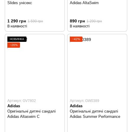
Slides унісекс
Adidas AltaSwim
1 290 грн
890 грн
1 590 грн
1 290 грн
В наявності
В наявності
НОВИНКА
−42%
−26%
Артикул: GV7802
Артикул: GW0389
Adidas
Adidas
Оригінальні дитячі сандалі
Оригінальні дитячі сандалі
Adidas Altaswim C
Adidas Summer Performance