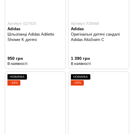
Артикул: G27625
Артикул: FZ6488
Adidas
Adidas
Шльопанці Adidas Adilette
Оригінальні дитячі сандалі
Shower K дитячі
Adidas AltaSwim C
950 грн
1 390 грн
В наявності
В наявності
НОВИНКА
НОВИНКА
−34%
−25%