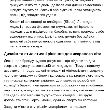
регульованими ремінцями на липучках, які надійно
фіксують п'яту та підйом, дозволяючи дитині самостійно і
швидко взуватися. Закриті або відкриті носки захищають
пальці від випадкових ударів.
Класичні шльопанці та слайдери (Slides). Легендарні
моделі з трьома фірмовими смужками, які ідеально
підходять для відвідування басейну, пляжу, тренувань або
відпочинку після них. Цілісна конструкція без зайвих
деталей забезпечує легкість одягання та гігієнічність під
час контакту з водою.
Дизайн та стилістичні рішення для яскравого літа
Дизайнери бренду чудово розуміють, що підлітки та діти
звертають увагу на зовнішній вигляд взуття. Тому в нашому
асортименті представлені як класичні мінімалістичні моделі у
чорному, синьому та білому кольорах із культовим логотипом,
так і яскраві кольорові варіанти. Для малюків розроблені
колекції з барвистими принтами та зображеннями улюблених
персонажів, а підлітки зможуть підібрати трендові монохромні
слайдери або масивні футуристичні сандалії, які круто
доповнять літні шорти, майки, сукні чи спортивні костюми.
Завдяки м'яким внутрішнім матеріалам та пласким