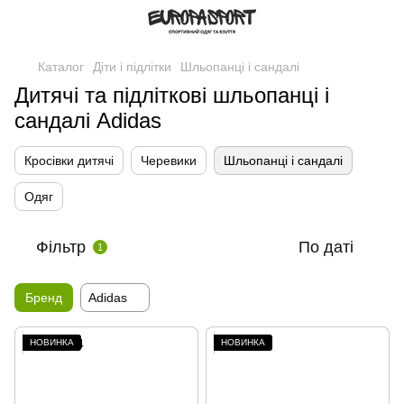
Каталог
Діти і підлітки
Шльопанці і сандалі
Дитячі та підліткові шльопанці і
сандалі Adidas
Кросівки дитячі
Черевики
Шльопанці і сандалі
Одяг
Фільтр
По даті
1
Бренд
Adidas
НОВИНКА
НОВИНКА