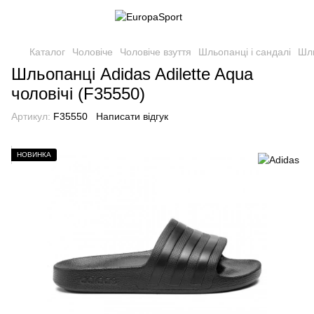
Каталог
Чоловіче
Чоловіче взуття
Шльопанці і сандалі
Шль
Шльопанці Adidas Adilette Aqua
чоловічі (F35550)
Артикул:
F35550
Написати відгук
НОВИНКА