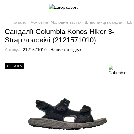
Каталог
Чоловіче
Чоловіче взуття
Шльопанці і сандалі
Шль
Сандалії Columbia Konos Hiker 3-
Strap чоловічі (2121571010)
Артикул:
2121571010
Написати відгук
НОВИНКА