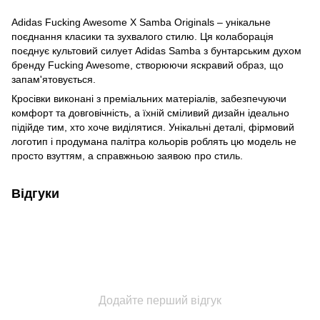
Adidas Fucking Awesome X Samba Originals – унікальне
поєднання класики та зухвалого стилю. Ця колаборація
поєднує культовий силует Adidas Samba з бунтарським духом
бренду Fucking Awesome, створюючи яскравий образ, що
запам'ятовується.
Кросівки виконані з преміальних матеріалів, забезпечуючи
комфорт та довговічність, а їхній сміливий дизайн ідеально
підійде тим, хто хоче виділятися. Унікальні деталі, фірмовий
логотип і продумана палітра кольорів роблять цю модель не
просто взуттям, а справжньою заявою про стиль.
Відгуки
Додайте перший відгук