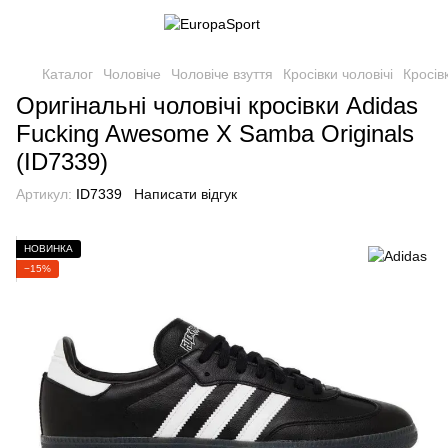
Каталог
Чоловіче
Чоловіче взуття
Кросівки чоловічі
Кросів
Оригінальні чоловічі кросівки Adidas
Fucking Awesome X Samba Originals
(ID7339)
Артикул:
ID7339
Написати відгук
НОВИНКА
−15%