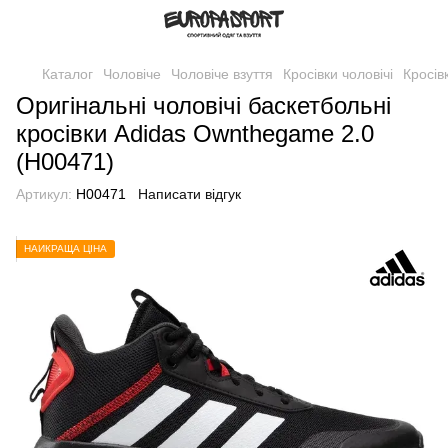
Каталог
Чоловіче
Чоловіче взуття
Кросівки чоловічі
Кросів
Оригінальні чоловічі баскетбольні
кросівки Adidas Ownthegame 2.0
(H00471)
Артикул:
H00471
Написати відгук
НАЙКРАЩА ЦІНА