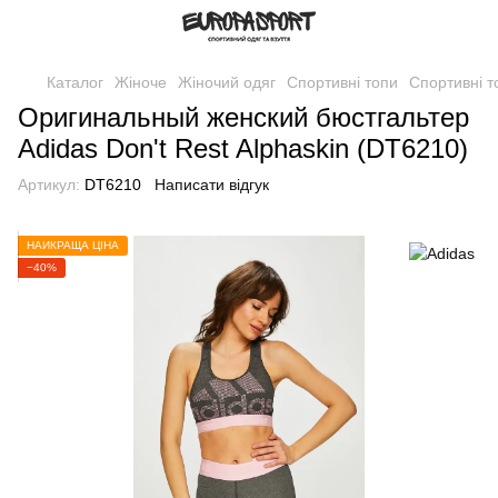
Каталог
Жіноче
Жіночий одяг
Спортивні топи
Спортивні т
Оригинальный женский бюстгальтер
Adidas Don't Rest Alphaskin (DT6210)
Артикул:
DT6210
Написати відгук
НАЙКРАЩА ЦІНА
−40%