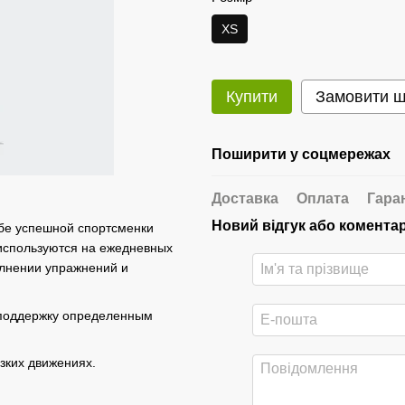
XS
Купити
Замовити 
Поширити у соцмережах
Доставка
Оплата
Гара
Новий відгук або комента
бе успешной спортсменки
 используются на ежедневных
олнении упражнений и
 поддержку определенным
зких движениях.