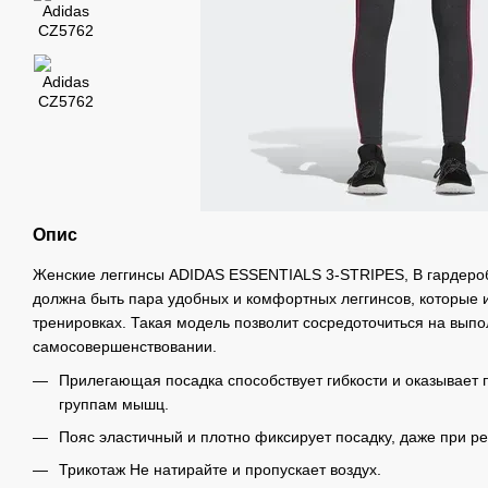
Опис
Женские леггинсы ADIDAS ESSENTIALS 3-STRIPES, В гардеро
должна быть пара удобных и комфортных леггинсов, которые
тренировках. Такая модель позволит сосредоточиться на вып
самосовершенствовании.
Прилегающая посадка способствует гибкости и оказывает
группам мышц.
Пояс эластичный и плотно фиксирует посадку, даже при ре
Трикотаж Не натирайте и пропускает воздух.