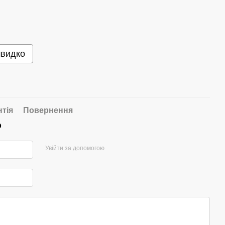
швидко
нтія
Повернення
р
Увійти за допомогою