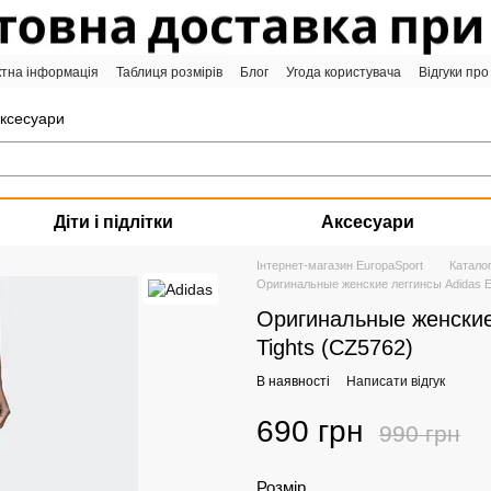
ктна інформація
Таблиця розмірів
Блог
Угода користувача
Відгуки про
аксесуари
Діти і підлітки
Аксесуари
Інтернет-магазин EuropaSport
Катало
Оригинальные женские леггинсы Adidas Ess
Оригинальные женские 
Tights (CZ5762)
В наявності
Написати відгук
690 грн
990 грн
Розмір