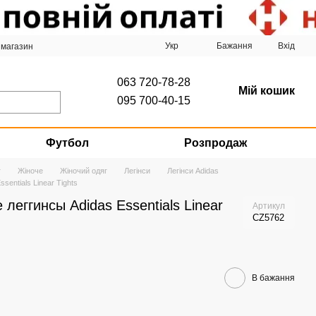
Укр
Бажання
Вхід
 магазин
063 720-78-28
Мій кошик
095 700-40-15
Футбол
Розпродаж
г
Жіноче
Жіночий одяг
Легінси
Легінси Adidas
entials Linear Tights
леггинсы Adidas Essentials Linear
Артикул
CZ5762
В бажання