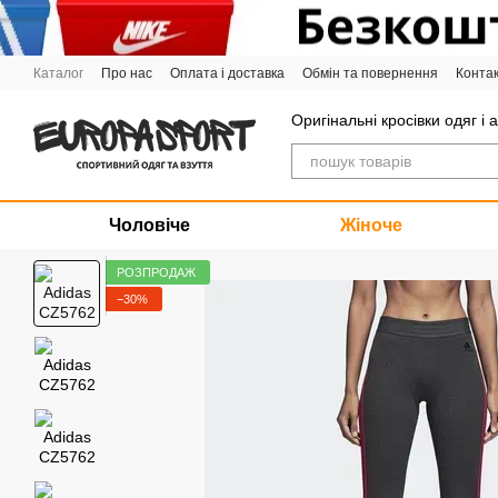
Перейти до основного контенту
Каталог
Про нас
Оплата і доставка
Обмін та повернення
Конта
Графік роботи
Оригінальні кросівки одяг і 
Чоловіче
Жіноче
РОЗПРОДАЖ
−30%