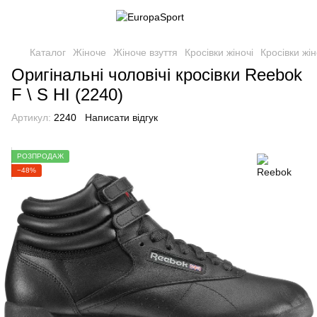
Каталог
Жіноче
Жіноче взуття
Кросівки жіночі
Кросівки жі
Оригінальні чоловічі кросівки Reebok
F \ S HI (2240)
Артикул:
2240
Написати відгук
РОЗПРОДАЖ
−48%