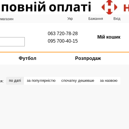
Укр
Бажання
Вхід
 магазин
063 720-78-28
Мій кошик
095 700-40-15
Футбол
Розпродаж
по даті
за популярністю
спочатку дешевше
за назвою
я: