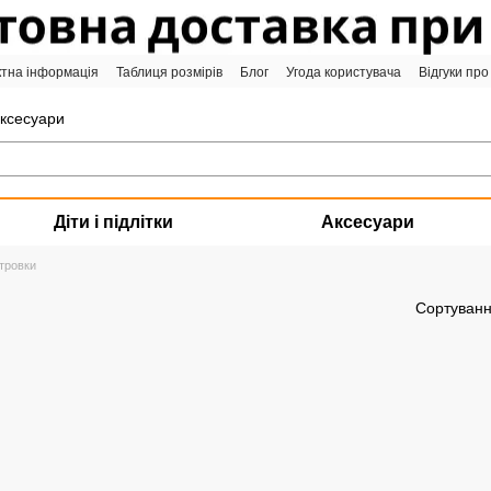
ктна інформація
Таблиця розмірів
Блог
Угода користувача
Відгуки про
аксесуари
Діти і підлітки
Аксесуари
ітровки
Сортуванн