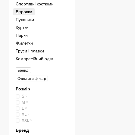
Спортивні костюми
Вітровки
Пуховики
Куртки
Парки
Жилетки
Труси і плавки
Компресійний одяг
Бренд:
Очистити фільтр
Розмір
S
0
M
0
L
0
XL
0
XXL
0
Бренд