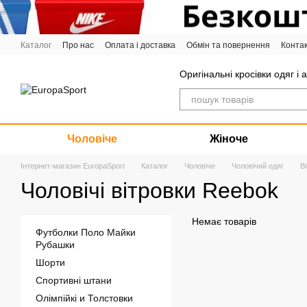
Перейти до основного контенту
Каталог
Про нас
Оплата і доставка
Обмін та повернення
Конта
Графік роботи
Оригінальні кросівки одяг і 
Чоловіче
Жіноче
Інтернет-магазин EuropaSport
Каталог
Чоловіче
Чоловічий одяг
В
Чоловічі вітровки Reebok
Немає товарів
Футболки Поло Майки
Рубашки
Шорти
Спортивні штани
Олімпійкі и Толстовки