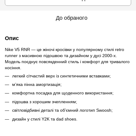
До обраного
Опис
Nike V5 RNR — це жіночі кросівки у популярному стилі retro
runner з масивною підошвою та дизайном у дусі 2000-х.
Модель поєднує повсякденний стиль і комфорт для тривалого
носіння.
легкий сітчастий верх із синтетичними вставками;
м’яка пінна амортизація;
комфортна посадка для щоденного використання;
підошва з хорошим зчепленням;
світловідбивні деталі та об’ємний логотип Swoosh;
дизайн у стилі Y2K та dad shoes.