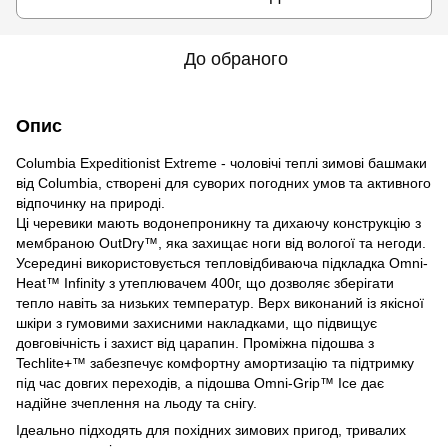
До обраного
Опис
Columbia Expeditionist Extreme - чоловічі теплі зимові башмаки
від Columbia, створені для суворих погодних умов та активного
відпочинку на природі.
Ці черевики мають водонепроникну та дихаючу конструкцію з
мембраною OutDry™, яка захищає ноги від вологої та негоди.
Усередині використовується тепловідбиваюча підкладка Omni-
Heat™ Infinity з утеплювачем 400г, що дозволяє зберігати
тепло навіть за низьких температур. Верх виконаний із якісної
шкіри з гумовими захисними накладками, що підвищує
довговічність і захист від царапин. Проміжна підошва з
Techlite+™ забезпечує комфортну амортизацію та підтримку
під час довгих переходів, а підошва Omni-Grip™ Ice дає
надійне зчеплення на льоду та снігу.
Ідеально підходять для похідних зимових пригод, тривалих